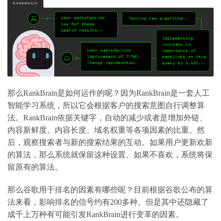
那么RankBrain是如何运作的呢？因为RankBrain是一套人工
智能学习系统，所以它会根据客户的搜索意图自行调整算
法。RankBrain依据关键字，自动的减少或者是增加外链、
内容新鲜度、内容长度、域名权重等各项因素的比重。然
后，观察搜索者与新的搜索结果的互动。如果用户更新欢新
的算法，那么系统就保留这种设置。如果不喜欢，系统将保
留原有的算法。
那么谷歌用于排名的因素有哪些呢？目前根据谷歌公布的算
法来看，影响排名的信号约有200多种。但是其中还隐藏了
成千上万种有可能引发RankBrain进行变革的因素。