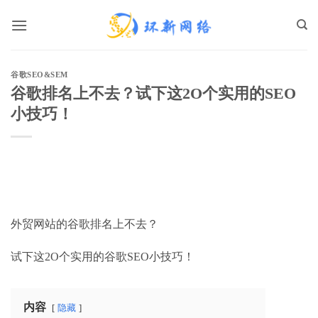
跳
到
内
容
谷歌SEO&SEM
谷歌排名上不去？试下这2O个实用的SEO
小技巧！
外贸网站的谷歌排名上不去？
试下这
2O
个实用的谷歌
SEO
小技巧！
内容
隐藏