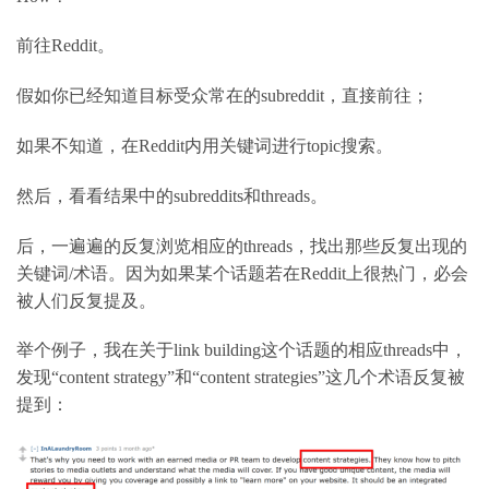
前往
Reddit
。
假如你已经知道目标受众常在的
subreddit
，直接前往；
如果
不知道，在
Reddit
内用关键词进行
topic
搜索。
然后，
看看结果中的
subreddits
和
threads
。
后，
一遍遍的反复浏览相应的
threads
，找出那些反复出现的
关键词
/
术语。因为如果某个话题若在
Reddit
上很热门，必会
被人们反复提及。
举个
例子，我在关于
link building
这个话题的相应
threads
中，
发现
“content strategy”
和
“content strategies”
这几个术语反复被
提到：