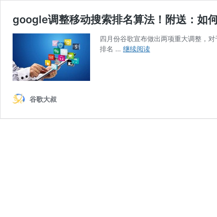
google调整移动搜索排名算法！附送：
四月份谷歌宣布做出两项重大调整，对
google
排名 …
继续阅读
调
整
移
动
谷歌大叔
搜
索
排
名
算
法！
附
送：
如
何
让
你